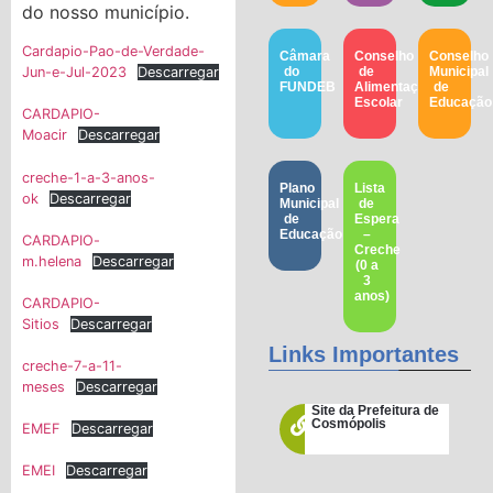
do nosso município.
Cardapio-Pao-de-Verdade-
Câmara
Conselho
Conselho
do
de
Municipal
Jun-e-Jul-2023
Descarregar
FUNDEB
Alimentação
de
Escolar
Educação​
CARDAPIO-
Moacir
Descarregar
creche-1-a-3-anos-
Plano
Lista
ok
Descarregar
Municipal
de
de
Espera
Educação
–
CARDAPIO-
Creche
m.helena
Descarregar
(0 a
3
anos)
CARDAPIO-
Sitios
Descarregar
Links Importantes
creche-7-a-11-
meses
Descarregar
Site da Prefeitura de
Cosmópolis
EMEF
Descarregar
EMEI
Descarregar