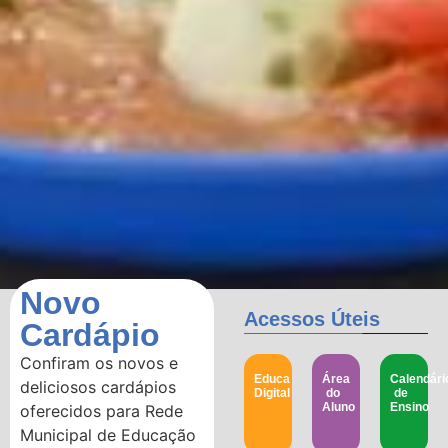
Novo
Acessos Úteis
Cardápio
Confiram os novos e
Educa
Área
Calendári
deliciosos cardápios
Digital
do
de
Aluno
Ensino
oferecidos para Rede
Municipal de Educação