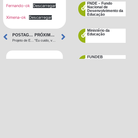
FNDE – Fundo
Fernando-ok
Descarregar
Nacional de
Desenvolvimento da
Educação
Ximena-ok
Descarregar
Ministério da
Educação
POSTAGEM ANTERIOR
PRÓXIMA POSTAGEM
Projeto de Educação Nutricional recebe premiação no Congresso Internacional de Alimentação Escolar
“Eu cuido, você cuida e nós sobrevivemos!”
FUNDEB
PME – Plano
Municipal de
Educação
ENEM
Conselho Tutelar