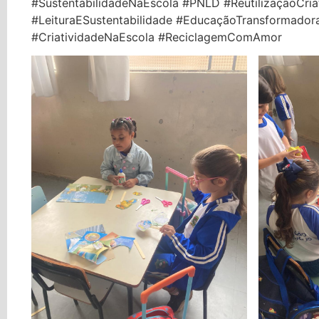
#SustentabilidadeNaEscola #PNLD #ReutilizaçãoCria
#LeituraESustentabilidade #EducaçãoTransformado
#CriatividadeNaEscola #ReciclagemComAmor