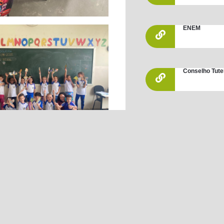
ENEM
Conselho Tute
Leis / Decret
PNLD 2019