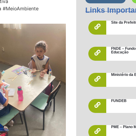
tiva
ra #MeioAmbiente
Links Importa
Site da Prefe
FNDE – Fundo
Educação
Ministério da
FUNDEB
PME – Plano M