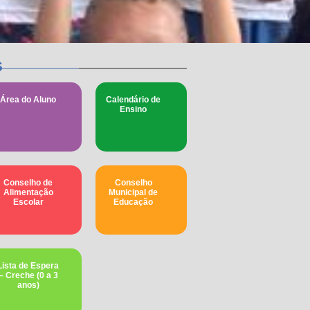
s
Área do Aluno
Calendário de
Ensino
Conselho de
Conselho
Alimentação
Municipal de
Escolar
Educação​
Lista de Espera
– Creche (0 a 3
anos)