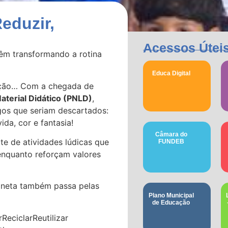
eduzir,
Acessos Útei
êm transformando a rotina
Educa Digital
vação… Com a chegada de
aterial Didático (PNLD)
,
gos que seriam descartados:
da, cor e fantasia!
Câmara do
te de atividades lúdicas que
FUNDEB
enquanto reforçam valores
laneta também passa pelas
Plano Municipal
de Educação
eciclarReutilizar