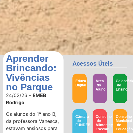
Aprender
Acessos Úteis
Brincando:
Vivências
Educa
Área
Calendári
no Parque
Digital
do
de
Aluno
Ensino
24/02/26 –
EMEB
Rodrigo
Os alunos do 1º ano B,
Câmara
Conselho
Conselho
da professora Vanesca,
do
de
Municipal
FUNDEB
Alimentação
de
estavam ansiosos para
Escolar
Educação​