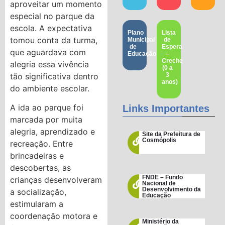
aproveitar um momento
especial no parque da
escola. A expectativa
Plano
Lista
tomou conta da turma,
Municipal
de
de
Espera
que aguardava com
Educação
–
Creche
alegria essa vivência
(0 a
tão significativa dentro
3
anos)
do ambiente escolar.
A ida ao parque foi
Links Importantes
marcada por muita
alegria, aprendizado e
Site da Prefeitura de
Cosmópolis
recreação. Entre
brincadeiras e
descobertas, as
FNDE – Fundo
crianças desenvolveram
Nacional de
Desenvolvimento da
a socialização,
Educação
estimularam a
coordenação motora e
Ministério da