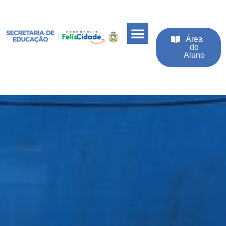
Área
do
Aluno