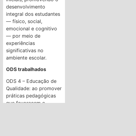
desenvolvimento
integral dos estudantes
— físico, social,
emocional e cognitivo
— por meio de
experiências
significativas no
ambiente escolar.
ODS trabalhados
ODS 4 – Educação de
Qualidade: ao promover
práticas pedagógicas
que favorecem o
desenvolvimento
integral da criança.
ODS 3 – Saúde e Bem-
Estar: ao estimular o