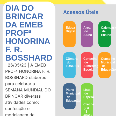
DIA DO
Acessos Úteis
BRINCAR
DA EMEB
Educa
Área
Calendári
PROFª
Digital
do
de
Aluno
Ensino
HONORINA
F. R.
BOSSHARD
Câmara
Conselho
Conselho
do
de
Municipal
| 26/05/23 | A EMEB
FUNDEB
Alimentação
de
Escolar
Educação​
PROFª HONORINA F. R.
BOSSHARD elaborou
para celebrar a
SEMANA MUNDIAL DO
Plano
Lista
Municipal
de
BRINCAR diversas
de
Espera
Educação
–
atividades como:
Creche
confecção e
(0 a
3
modelagem de
anos)