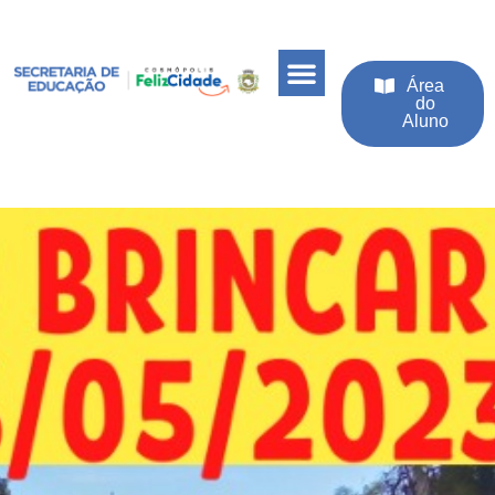
Área
do
Aluno