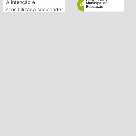
A intenção é
Municipal de
Educação
sensibilizar a sociedade
sobre o brincar na
infância.
ENEM
POSTAGEM ANTERIOR
PRÓXIMA POSTAGEM
28 de maio – Dia do Brincar
‘Dia Mundial do Brincar’ é celebrado com evento e assinatura do livro da primeira infância
Conselho Tutelar
Leis / Decretos e
Resoluções
PNLD 2019