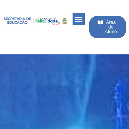
Área
do
Aluno