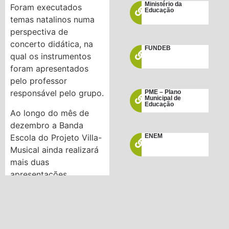
Ministério da
Foram executados
Educação
temas natalinos numa
perspectiva de
concerto didática, na
FUNDEB
qual os instrumentos
foram apresentados
pelo professor
responsável pelo grupo.
PME – Plano
Municipal de
Educação
Ao longo do mês de
dezembro a Banda
Escola do Projeto Villa-
ENEM
Musical ainda realizará
mais duas
apresentações.
Conselho Tutelar
Uma na próxima terça-
feira, dia 7, nas
dependências do
Leis / Decretos e