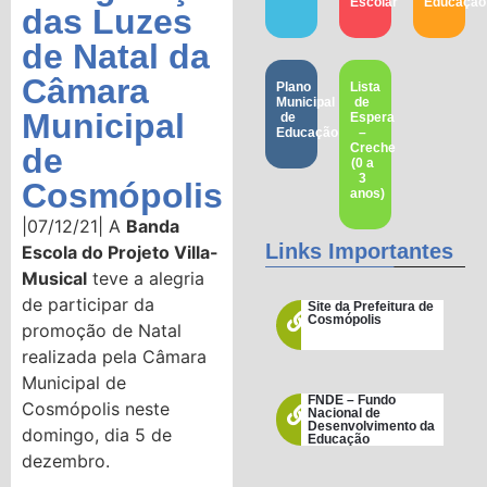
Escolar
Educação​
das Luzes
de Natal da
Câmara
Plano
Lista
Municipal
de
Municipal
de
Espera
Educação
–
Creche
de
(0 a
3
Cosmópolis
anos)
|07/12/21| A
Banda
Links Importantes
Escola do Projeto Villa-
Musical
teve a alegria
de participar da
Site da Prefeitura de
Cosmópolis
promoção de Natal
realizada pela Câmara
Municipal de
FNDE – Fundo
Cosmópolis neste
Nacional de
Desenvolvimento da
domingo, dia 5 de
Educação
dezembro.