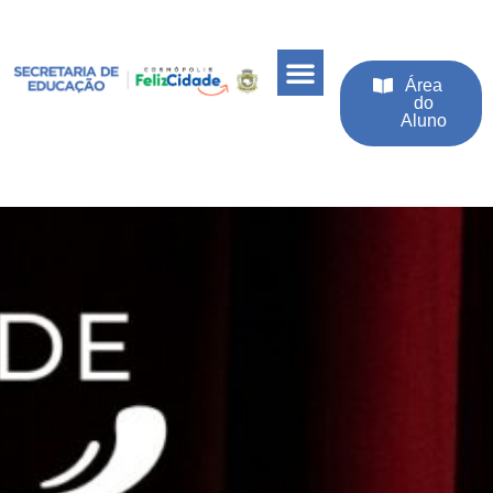
Área
do
Aluno