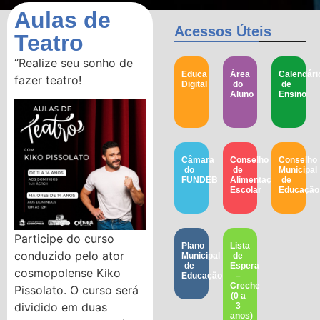
Aulas de
Acessos Úteis
Teatro
“Realize seu sonho de
Educa
Área
Calendári
fazer teatro!
Digital
do
de
Aluno
Ensino
Câmara
Conselho
Conselho
do
de
Municipal
FUNDEB
Alimentação
de
Escolar
Educação​
Participe do curso
Plano
Lista
conduzido pelo ator
Municipal
de
de
Espera
cosmopolense Kiko
Educação
–
Creche
Pissolato. O curso será
(0 a
dividido em duas
3
anos)