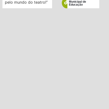
pelo mundo do teatro!”
Municipal de
Educação
(Foto – Arthur
Bronzato).
ENEM
POSTAGEM ANTERIOR
PRÓXIMA POSTAGEM
Dia mundial do brincar
28 de maio de 2024 – Dia do Brincar
Conselho Tutelar
Leis / Decretos e
Resoluções
PNLD 2019