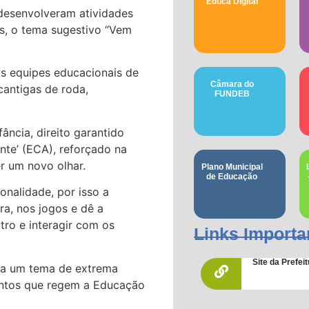
Educa Digital
 desenvolveram atividades
as, o tema sugestivo “Vem
as equipes educacionais de
Câmara do
cantigas de roda,
FUNDEB
ância, direito garantido
nte’ (ECA), reforçado na
er um novo olhar.
Plano Municipal
de Educação
onalidade, por isso a
ra, nos jogos e dê a
tro e interagir com os
Links Importa
Site da Prefe
z a um tema de extrema
entos que regem a Educação