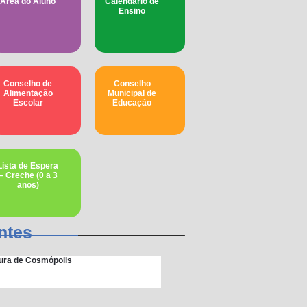
Área do Aluno
Calendário de
Ensino
Conselho de
Conselho
Alimentação
Municipal de
Escolar
Educação​
Lista de Espera
– Creche (0 a 3
anos)
ntes
itura de Cosmópolis