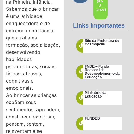
na Primeira Infância.
(0 a
3
Sabemos que o brincar
anos)
é uma atividade
enriquecedora e de
Links Importantes
extrema importancia
que auxilia na
Site da Prefeitura de
formação, socialização,
Cosmópolis
desenvolvendo
habilidades
psicomotoras, sociais,
FNDE – Fundo
Nacional de
físicas, afetivas,
Desenvolvimento da
Educação
cognitivas e
emocionais.
Ministério da
Ao brincar as crianças
Educação
expõem seus
sentimentos, aprendem,
constroem, exploram,
FUNDEB
pensam, sentem,
reinventam e se