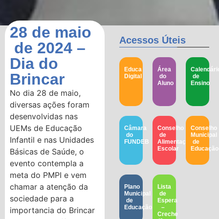
28 de maio
Acessos Úteis
de 2024 –
Dia do
Educa
Área
Calendári
Brincar
Digital
do
de
Aluno
Ensino
No dia 28 de maio,
diversas ações foram
desenvolvidas nas
UEMs de Educação
Câmara
Conselho
Conselho
do
de
Municipal
Infantil e nas Unidades
FUNDEB
Alimentação
de
Escolar
Educação​
Básicas de Saúde, o
evento contempla a
meta do PMPI e vem
chamar a atenção da
Plano
Lista
Municipal
de
sociedade para a
de
Espera
Educação
–
importancia do Brincar
Creche