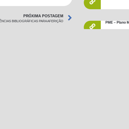
PRÓXIMA POSTAGEM
ÊNCIAS BIBLIOGRÁFICAS PARA AFERIÇÃO
PME – Plano M
ENEM
Conselho Tute
Leis / Decret
PNLD 2019