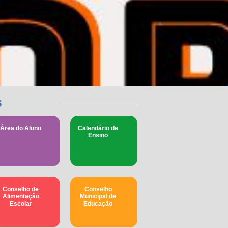
s
Área do Aluno
Calendário de
Ensino
Conselho de
Conselho
Alimentação
Municipal de
Escolar
Educação​