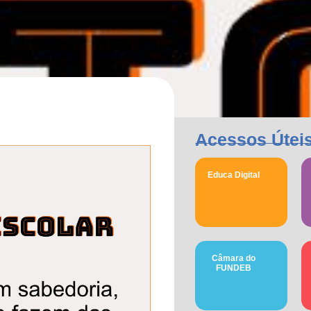
Acessos Útei
Educa Digital
Câmara do
FUNDEB