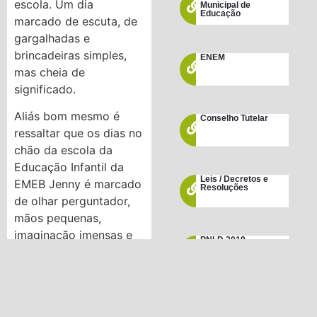
escola. Um dia
Municipal de
Educação
marcado de escuta, de
gargalhadas e
brincadeiras simples,
ENEM
mas cheia de
significado.
Aliás bom mesmo é
Conselho Tutelar
ressaltar que os dias no
chão da escola da
Educação Infantil da
Leis / Decretos e
EMEB Jenny é marcado
Resoluções
de olhar perguntador,
mãos pequenas,
imaginação imensas e
PNLD 2019
escuta curiosa.
Em nossa escola a
rotina organiza nosso
encontro, mas não