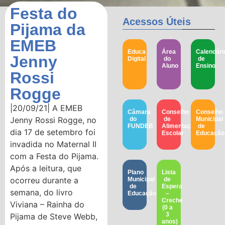
Festa do
Acessos Úteis
Pijama da
EMEB
Educa
Área
Calendári
Jenny
Digital
do
de
Aluno
Ensino
Rossi
Rogge
|20/09/21| A EMEB
Câmara
Conselho
Conselho
Jenny Rossi Rogge, no
do
de
Municipal
FUNDEB
Alimentação
de
dia 17 de setembro foi
Escolar
Educação​
invadida no Maternal II
com a Festa do Pijama.
Após a leitura, que
Plano
Lista
ocorreu durante a
Municipal
de
de
Espera
semana, do livro
Educação
–
Creche
Viviana – Rainha do
(0 a
3
Pijama de Steve Webb,
anos)