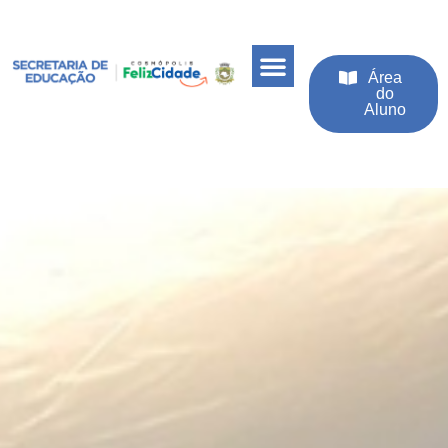
Área
do
Aluno