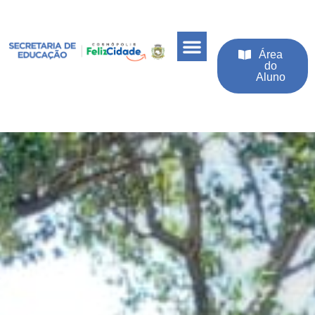
Área
do
Aluno