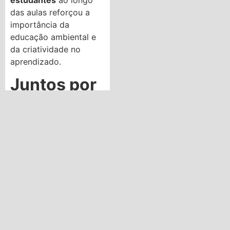
das aulas reforçou a
importância da
educação ambiental e
da criatividade no
aprendizado.
Juntos por
um Futuro
Melhor!
O
Dia da Família na
Escola
foi um momento
de união, aprendizado e
conscientização,
mostrando que
pequenas atitudes
fazem a diferença na