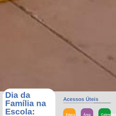
Dia da
Acessos Úteis
Família na
Escola:
Educa
Área
Calendári