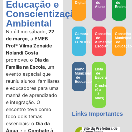
Educação e
Digital
do
de
Aluno
Ensino
Conscientização
Ambiental
No último sábado,
22
Câmara
Conselho
Conselho
de março
, a
EMEB
do
de
Municipal
FUNDEB
Alimentação
de
Profª Vilma Zenaide
Escolar
Educação​
Nolandi Costa
promoveu o
Dia da
Família na Escola
, um
Plano
Lista
evento especial que
Municipal
de
de
Espera
reuniu alunos, familiares
Educação
–
Creche
e educadores para uma
(0 a
3
manhã de aprendizado
anos)
e integração. O
encontro teve como
Links Importantes
foco dois temas
essenciais: o
Dia da
Site da Prefeitura de
Água
e o
Combate à