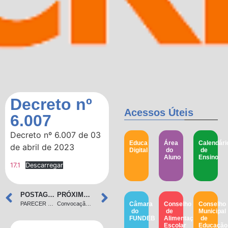
Decreto nº
Acessos Úteis
6.007
Decreto nº 6.007 de 03
Educa
Área
Calendári
de abril de 2023
Digital
do
de
Aluno
Ensino
17.1
Descarregar
POSTAGEM ANTERIOR
PRÓXIMA POSTAGEM
PARECER DO CONSELHO MUNICIPAL DE EDUCAÇÃO
Convocação para Eleição – Representantes da Câmara da Educação Básica no CME
Câmara
Conselho
Conselho
do
de
Municipal
FUNDEB
Alimentação
de
Escolar
Educação​