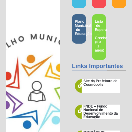
Plano
Lista
Municipal
de
de
Espera
Educação
–
Creche
(0 a
3
anos)
Links Importantes
Site da Prefeitura de
Cosmópolis
FNDE – Fundo
Nacional de
Desenvolvimento da
Educação