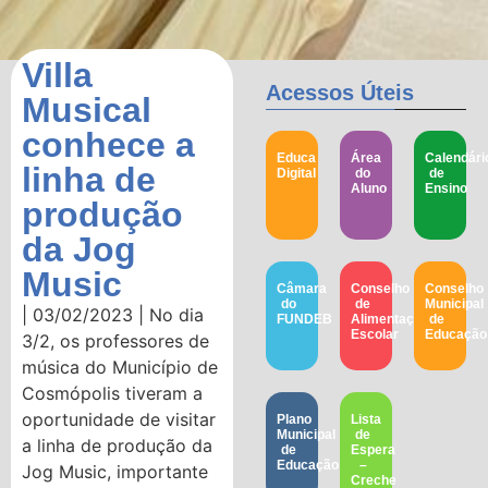
Villa
Acessos Úteis
Musical
conhece a
Educa
Área
Calendári
linha de
Digital
do
de
Aluno
Ensino
produção
da Jog
Music
Câmara
Conselho
Conselho
do
de
Municipal
| 03/02/2023 | No dia
FUNDEB
Alimentação
de
Escolar
Educação​
3/2, os professores de
música do Município de
Cosmópolis tiveram a
oportunidade de visitar
Plano
Lista
Municipal
de
a linha de produção da
de
Espera
Educação
–
Jog Music, importante
Creche