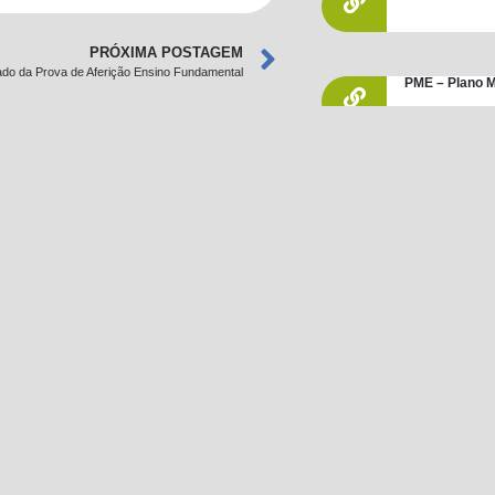
PRÓXIMA POSTAGEM
ado da Prova de Aferição Ensino Fundamental
PME – Plano M
ENEM
Conselho Tute
Leis / Decret
PNLD 2019