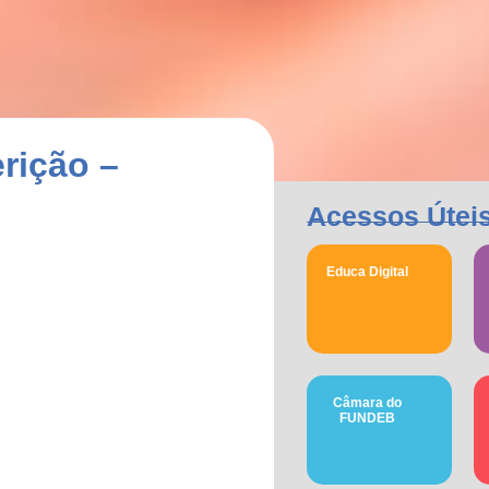
rição –
Acessos Útei
Educa Digital
Câmara do
FUNDEB