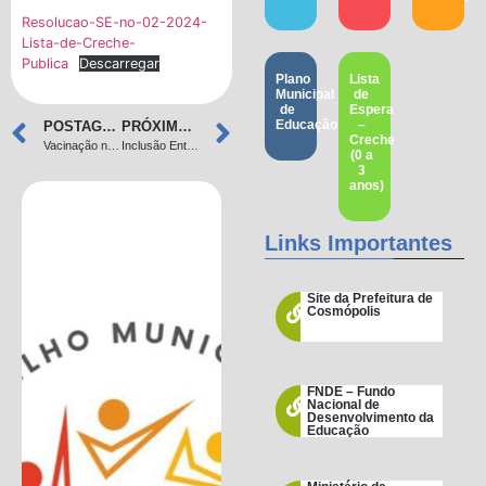
Resolucao-SE-no-02-2024-
Lista-de-Creche-
Publica
Descarregar
Plano
Lista
Municipal
de
de
Espera
Educação
–
POSTAGEM ANTERIOR
PRÓXIMA POSTAGEM
Creche
Vacinação na Escola
Inclusão Entrou na Roda
(0 a
3
anos)
Links Importantes
Site da Prefeitura de
Cosmópolis
FNDE – Fundo
Nacional de
Desenvolvimento da
Educação