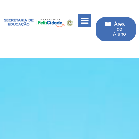
Área
do
Aluno