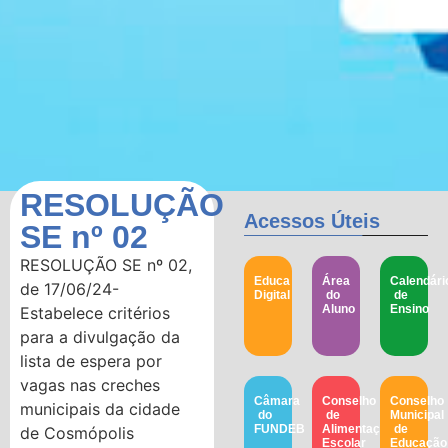
RESOLUÇÃO
Acessos Úteis
SE nº 02
RESOLUÇÃO SE nº 02,
Educa
Área
Calendári
de 17/06/24-
Digital
do
de
Aluno
Ensino
Estabelece critérios
para a divulgação da
lista de espera por
vagas nas creches
Câmara
Conselho
Conselho
municipais da cidade
do
de
Municipal
FUNDEB
Alimentação
de
de Cosmópolis
Escolar
Educação​