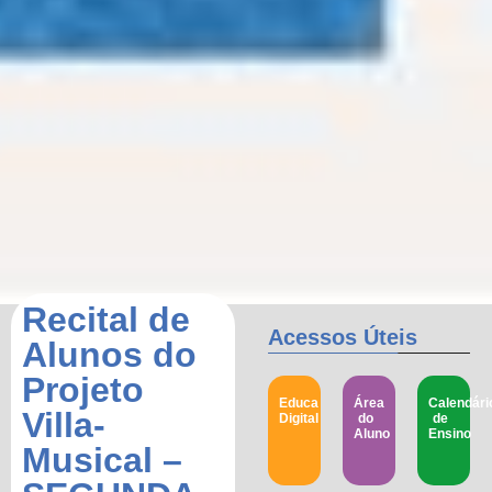
Recital de
Acessos Úteis
Alunos do
Projeto
Educa
Área
Calendári
Villa-
Digital
do
de
Aluno
Ensino
Musical –