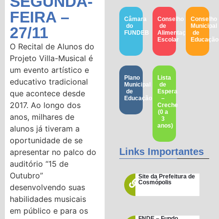
SEGUNDA-
FEIRA –
Câmara
Conselho
Conselho
do
de
Municipal
27/11
FUNDEB
Alimentação
de
Escolar
Educação​
O Recital de Alunos do
Projeto Villa-Musical é
um evento artístico e
Plano
Lista
educativo tradicional
Municipal
de
de
Espera
que acontece desde
Educação
–
2017. Ao longo dos
Creche
(0 a
anos, milhares de
3
anos)
alunos já tiveram a
oportunidade de se
Links Importantes
apresentar no palco do
auditório “15 de
Outubro”
Site da Prefeitura de
Cosmópolis
desenvolvendo suas
habilidades musicais
em público e para os
FNDE – Fundo