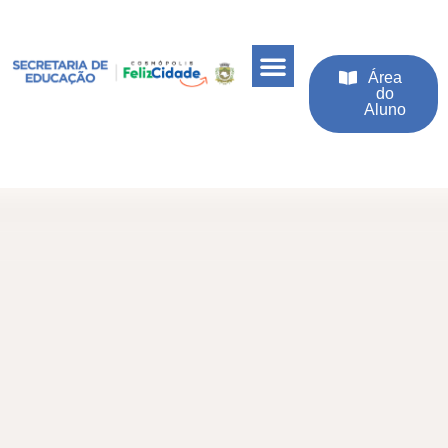
Área
do
Aluno