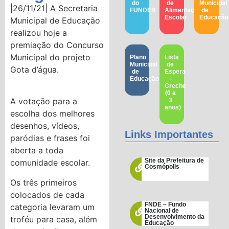
do
de
Municipal
|26/11/21| A Secretaria
FUNDEB
Alimentação
de
Escolar
Educação​
Municipal de Educação
realizou hoje a
premiação do Concurso
Municipal do projeto
Plano
Lista
Municipal
de
Gota d’água.
de
Espera
Educação
–
Creche
(0 a
A votação para a
3
anos)
escolha dos melhores
desenhos, vídeos,
Links Importantes
paródias e frases foi
aberta a toda
Site da Prefeitura de
comunidade escolar.
Cosmópolis
Os três primeiros
colocados de cada
FNDE – Fundo
categoria levaram um
Nacional de
Desenvolvimento da
troféu para casa, além
Educação