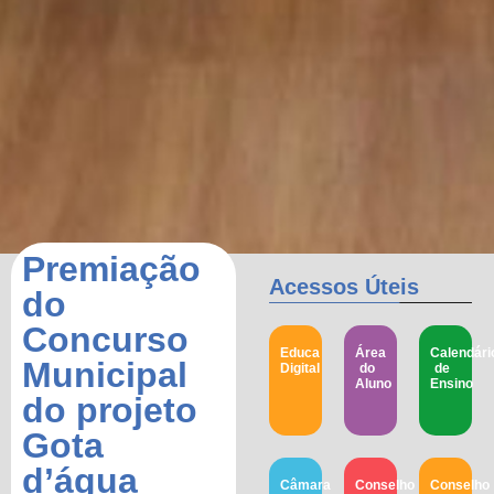
Premiação
Acessos Úteis
do
Concurso
Educa
Área
Calendári
Municipal
Digital
do
de
Aluno
Ensino
do projeto
Gota
d’água
Câmara
Conselho
Conselho