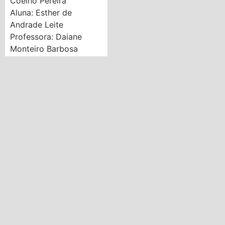
Coelho Pereira
Aluna: Esther de
Andrade Leite
Professora: Daiane
Monteiro Barbosa
3º lugar: EMEB Prof.
Florestan Fernandes
Aluno: Davi Lucas
Ferreira da Silva
Professora: Cristiane
Rocha Sérgio
Vídeos
1º lugar: EMEB Prof.
Florestan Fernandes
2ºlugar: EMEB
Estudante Ximena
Coelho Pereira