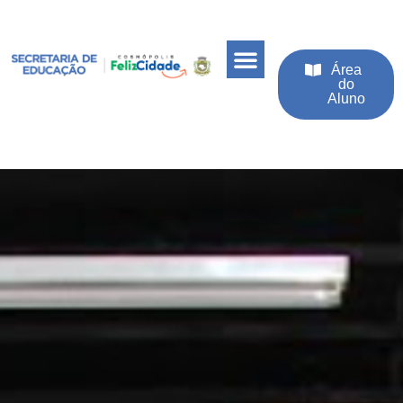
Área
do
Aluno