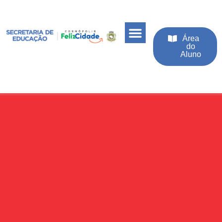
Área
do
Aluno