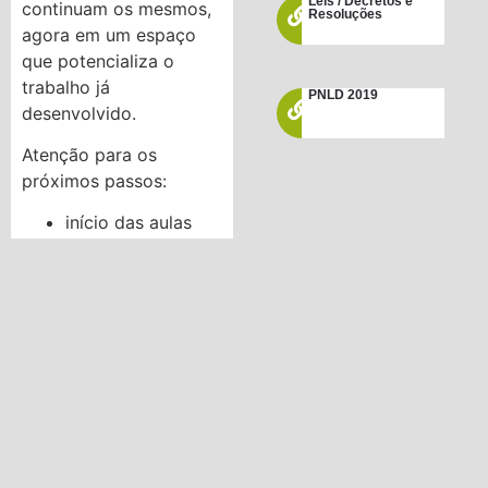
Leis / Decretos e
continuam os mesmos,
Resoluções
agora em um espaço
que potencializa o
trabalho já
PNLD 2019
desenvolvido.
Atenção para os
próximos passos:
início das aulas
Segunda-feira,
23/2;
Ajustes de dias e
horários serão
definidos em
informativo nos
grupos (aguardar
contato do seu
professor);
início das