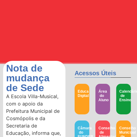
Nota de
Acessos Úteis
mudança
de Sede
Educa
Área
Calendári
A Escola Villa-Musical,
Digital
do
de
Aluno
Ensino
com o apoio da
Prefeitura Municipal de
Cosmópolis e da
Secretaria de
Câmara
Conselho
Conselho
Educação, informa que,
do
de
Municipal
FUNDEB
Alimentação
de