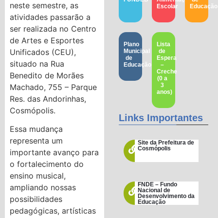
neste semestre, as
Escolar
Educação​
atividades passarão a
ser realizada no Centro
de Artes e Esportes
Plano
Lista
Unificados (CEU),
Municipal
de
de
Espera
situado na Rua
Educação
–
Creche
Benedito de Morães
(0 a
3
Machado, 755 – Parque
anos)
Res. das Andorinhas,
Cosmópolis.
Links Importantes
Essa mudança
representa um
Site da Prefeitura de
Cosmópolis
importante avanço para
o fortalecimento do
ensino musical,
FNDE – Fundo
ampliando nossas
Nacional de
Desenvolvimento da
possibilidades
Educação
pedagógicas, artísticas