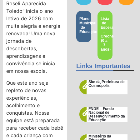
Roseli Aparecida
Toledo” inicia o ano
letivo de 2026 com
Plano
Lista
Municipal
de
muita alegria e energia
de
Espera
Educação
–
renovada! Uma nova
Creche
jornada de
(0 a
3
descobertas,
anos)
aprendizagens e
convivência se inicia
Links Importantes
em nossa escola.
Que este ano seja
Site da Prefeitura de
Cosmópolis
repleto de novas
experiências,
acolhimento e
FNDE – Fundo
conquistas. Nossa
Nacional de
Desenvolvimento da
equipe está preparada
Educação
para receber cada bebê
e cada criança com
Ministério da