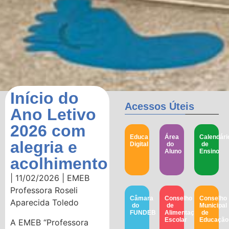
Início do
Acessos Úteis
Ano Letivo
2026 com
Educa
Área
Calendári
alegria e
Digital
do
de
Aluno
Ensino
acolhimento
| 11/02/2026 | EMEB
Professora Roseli
Câmara
Conselho
Conselho
Aparecida Toledo
do
de
Municipal
FUNDEB
Alimentação
de
Escolar
Educação​
A EMEB “Professora