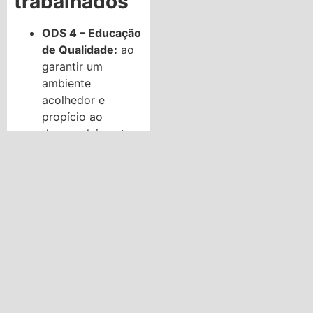
trabalhados
ODS 4 – Educação
de Qualidade:
ao
garantir um
ambiente
acolhedor e
propício ao
desenvolvimento
integral.
ODS 3 – Saúde e
Bem-Estar:
ao
promover relações
afetivas e um
ambiente seguro
para as crianças.
Links oficiais
Portal da Educação: