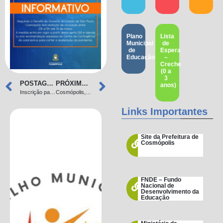
Plano
Lista
Municipal
de
de
Espera
Educação
–
Creche
(0 a
3
POSTAGEM ANTERIOR
PRÓXIMA POSTAGEM
anos)
Inscrição para creche 2021
Cosmópolis, um novo tempo!
Links Importantes
Site da Prefeitura de
Cosmópolis
FNDE – Fundo
Nacional de
Desenvolvimento da
Educação