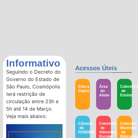
Informativo
Acessos Úteis
Seguindo o Decreto do
Governo do Estado de
São Paulo, Cosmópolis
Educa
Área
Calendári
Digital
do
de
terá restrição de
Aluno
Ensino
circulação entre 23h e
5h até 14 de Março.
Veja mais abaixo.
Câmara
Conselho
Conselho
do
de
Municipal
FUNDEB
Alimentação
de
Escolar
Educação​