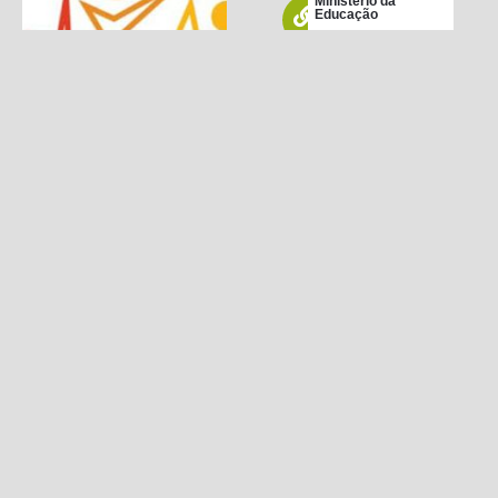
Ministério da
Educação
FUNDEB
PME – Plano
Municipal de
Educação
ENEM
Conselho Tutelar
Leis / Decretos e
Resoluções