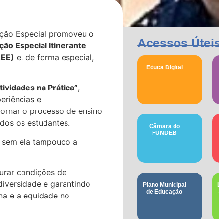
ção Especial promoveu o
Acessos Útei
ão Especial Itinerante
AEE)
e, de forma especial,
Educa Digital
tividades na Prática”
,
eriências e
ornar o processo de ensino
odos os estudantes.
Câmara do
FUNDEB
, sem ela tampouco a
urar condições de
diversidade e garantindo
Plano Municipal
de Educação
ena e a equidade no