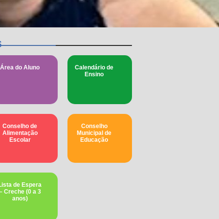
s
Área do Aluno
Calendário de
Ensino
Conselho de
Conselho
Alimentação
Municipal de
Escolar
Educação​
Lista de Espera
– Creche (0 a 3
anos)