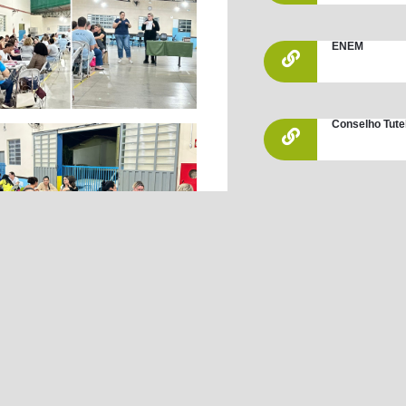
ENEM
Conselho Tute
Leis / Decret
PNLD 2019