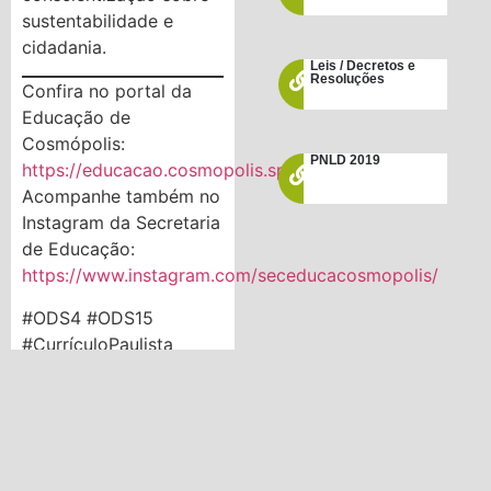
sustentabilidade e
cidadania.
Leis / Decretos e
Resoluções
Confira no portal da
Educação de
Cosmópolis:
PNLD 2019
https://educacao.cosmopolis.sp.gov.br/
Acompanhe também no
Instagram da Secretaria
de Educação:
https://www.instagram.com/seceducacosmopolis/
#ODS4 #ODS15
#CurrículoPaulista
#EducaçãoAmbiental
#Cosmópolis
#Aprendizado