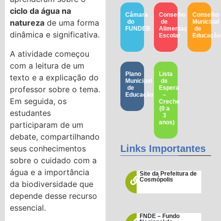
ciclo da água na
Câmara
Conselho
Conselho
natureza
de uma forma
do
de
Municipal
FUNDEB
Alimentação
de
dinâmica e significativa.
Escolar
Educação​
A atividade começou
com a leitura de um
Plano
Lista
texto e a explicação do
Municipal
de
professor sobre o tema.
de
Espera
Educação
–
Em seguida, os
Creche
(0 a
estudantes
3
anos)
participaram de um
debate, compartilhando
Links Importantes
seus conhecimentos
sobre o cuidado com a
água e a importância
Site da Prefeitura de
Cosmópolis
da biodiversidade que
depende desse recurso
essencial.
FNDE – Fundo