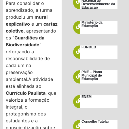
Nacional de
Para consolidar o
Desenvolvimento da
Educação
aprendizado, a turma
produziu um
mural
Ministério da
explicativo
e um
cartaz
Educação
coletivo
, apresentando
os
“Guardiões da
Biodiversidade”
,
FUNDEB
reforçando a
responsabilidade de
cada um na
preservação
PME – Plano
Municipal de
ambiental.A atividade
Educação
está alinhada ao
Currículo Paulista
, que
ENEM
valoriza a formação
integral, o
protagonismo dos
estudantes e a
Conselho Tutelar
conscientização sobre