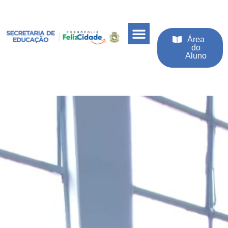
Área
do
Aluno