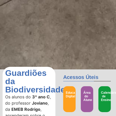
Guardiões
Acessos Úteis
da
Biodiversidade
Educa
Área
Calendári
Os alunos do
3º ano C
,
Digital
do
de
Aluno
Ensino
do professor
Joviano
,
da
EMEB Rodrigo
,
aprenderam sobre o