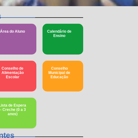
s
Área do Aluno
Calendário de
Ensino
Conselho de
Conselho
Alimentação
Municipal de
Escolar
Educação​
Lista de Espera
– Creche (0 a 3
anos)
ntes