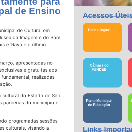
itamente para
pal de Ensino
Acessos Útei
nicipal de Cultura, em
Educa Digital
 Museu da Imagem e do Som,
is e ‘Raya e o último
 março, apresentadas no
Câmara do
xclusivas e gratuitas aos
FUNDEB
o fundamental, realizadas
cação.
 cultural do Estado de São
Plano Municipal
s parcerias do município e
de Educação
endo programadas sessões
s culturais, visando a
Links Importa