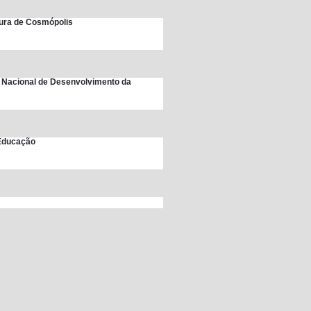
itura de Cosmópolis
 Nacional de Desenvolvimento da
 Educação
unicipal de Educação