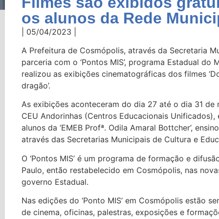
Filmes são exibidos gratu
os alunos da Rede Munici
| 05/04/2023 |
A Prefeitura de Cosmópolis, através da Secretaria Mu
parceria com o ‘Pontos MIS’, programa Estadual do
realizou as exibições cinematográficas dos filmes ‘Do
dragão’.
As exibições aconteceram do dia 27 até o dia 31 de
CEU Andorinhas (Centros Educacionais Unificados), e
alunos da ‘EMEB Profª. Odila Amaral Bottcher’, ensin
através das Secretarias Municipais de Cultura e Edu
O ‘Pontos MIS’ é um programa de formação e difusão
Paulo, então restabelecido em Cosmópolis, nas nova
governo Estadual.
Nas edições do ‘Ponto MIS’ em Cosmópolis estão s
de cinema, oficinas, palestras, exposições e formaçõe