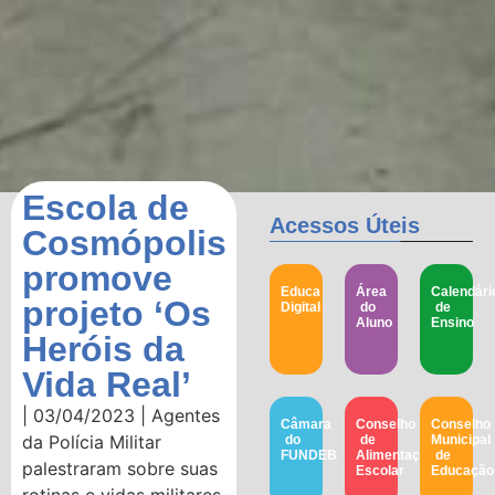
Escola de
Acessos Úteis
Cosmópolis
promove
Educa
Área
Calendári
projeto ‘Os
Digital
do
de
Aluno
Ensino
Heróis da
Vida Real’
| 03/04/2023 | Agentes
Câmara
Conselho
Conselho
da Polícia Militar
do
de
Municipal
FUNDEB
Alimentação
de
palestraram sobre suas
Escolar
Educação​
rotinas e vidas militares