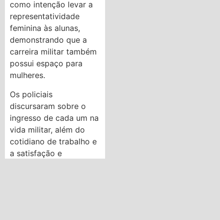
como intenção levar a
representatividade
feminina às alunas,
demonstrando que a
carreira militar também
possui espaço para
mulheres.
Os policiais
discursaram sobre o
ingresso de cada um na
vida militar, além do
cotidiano de trabalho e
a satisfação e
importância de servir a
sociedade paulista. Ao
final da palestra,
abriram espaço para
perguntas dos alunos,