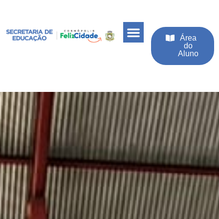
Área
do
Aluno