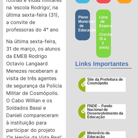
na ‘escola Rodrigo’, na
última sexta-feira (31),
Plano
Lista
a convite de
Municipal
de
de
Espera
professoras do 4° ano
Educação
–
Creche
(0 a
Na última sexta-feira,
3
anos)
31 de março, os alunos
da EMEB Rodrigo
Links Importantes
Octavio Langaard
Menezes receberam a
visita de três agentes
Site da Prefeitura de
Cosmópolis
de segurança da Polícia
Militar de Cosmópolis.
O Cabo Willian e os
FNDE – Fundo
Soldados Bassi e
Nacional de
Desenvolvimento da
Danieli compareceram
Educação
à instituição para
participar do projeto
Ministério da
‘Os Heróis da Vida Real’,
Educação