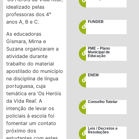
idealizado pelas
professoras dos 4°
anos A, B e C.
FUNDEB
As educadoras
Gismara, Mirna e
Suzana organizaram a
PME – Plano
Municipal de
atividade durante
Educação
trabalho do material
apostilado do município
ENEM
na disciplina de língua
portuguesa, cuja
temática era ‘Os Heróis
da Vida Real’. A
Conselho Tutelar
intenção de levar os
policiais à escola foi
fomentar um contato
Leis / Decretos e
próximo dos
Resoluções
estudantes com estes