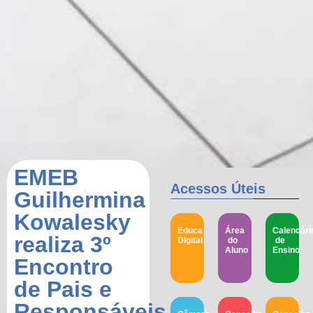
EMEB
Acessos Úteis
Guilhermina
Kowalesky
Educa
Área
Calendári
realiza 3º
Digital
do
de
Aluno
Ensino
Encontro
de Pais e
Responsáveis