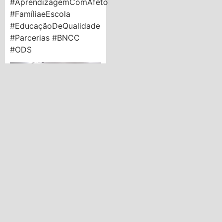
#AprendizagemComAfeto
#FamíliaeEscola
#EducaçãoDeQualidade
#Parcerias #BNCC
#ODS