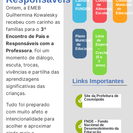
Câmara
Conselho
Conselho
do
de
Municipal
Ontem, a EMEB
FUNDEB
Alimentação
de
Escolar
Educação​
Guilhermina Kowalesky
recebeu com carinho as
famílias para o
3º
Encontro de Pais e
Plano
Lista
Municipal
de
Responsáveis com a
de
Espera
Educação
–
Professora
. Foi um
Creche
momento de diálogo,
(0 a
3
escuta, trocas,
anos)
vivências e partilha das
aprendizagens
Links Importantes
significativas das
crianças.
Site da Prefeitura de
Cosmópolis
Tudo foi preparado
com muito afeto e
intencionalidade para
FNDE – Fundo
acolher e aproximar
Nacional de
Desenvolvimento da
ainda mais a
Educação