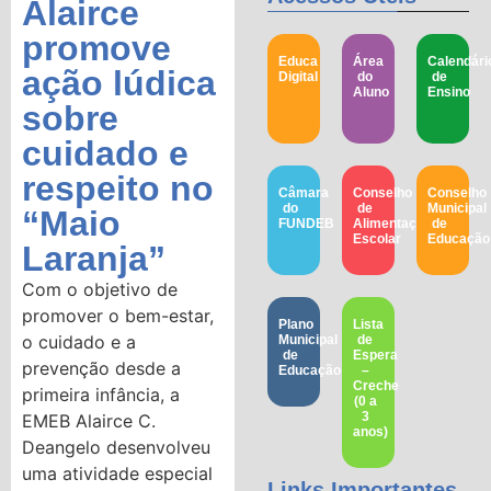
Alairce
promove
Educa
Área
Calendári
ação lúdica
Digital
do
de
Aluno
Ensino
sobre
cuidado e
respeito no
Câmara
Conselho
Conselho
do
de
Municipal
“Maio
FUNDEB
Alimentação
de
Escolar
Educação​
Laranja”
Com o objetivo de
promover o bem-estar,
Plano
Lista
o cuidado e a
Municipal
de
de
Espera
prevenção desde a
Educação
–
Creche
primeira infância, a
(0 a
3
EMEB Alairce C.
anos)
Deangelo desenvolveu
uma atividade especial
Links Importantes