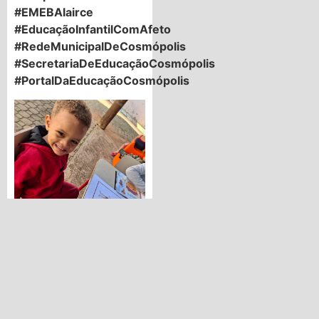
#EMEBAlairce
#EducaçãoInfantilComAfeto
#RedeMunicipalDeCosmópolis
#SecretariaDeEducaçãoCosmópolis
#PortalDaEducaçãoCosmópolis