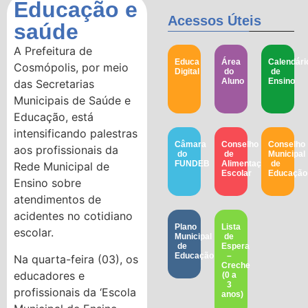
Educação e
Acessos Úteis
saúde
A Prefeitura de
Educa
Área
Calendári
Cosmópolis, por meio
Digital
do
de
Aluno
Ensino
das Secretarias
Municipais de Saúde e
Educação, está
intensificando palestras
Câmara
Conselho
Conselho
aos profissionais da
do
de
Municipal
FUNDEB
Alimentação
de
Rede Municipal de
Escolar
Educação​
Ensino sobre
atendimentos de
acidentes no cotidiano
Plano
Lista
escolar.
Municipal
de
de
Espera
Educação
–
Na quarta-feira (03), os
Creche
educadores e
(0 a
3
profissionais da ‘Escola
anos)