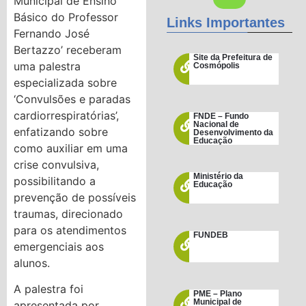
Municipal de Ensino
Básico do Professor
Links Importantes
Fernando José
Bertazzo’ receberam
Site da Prefeitura de
uma palestra
Cosmópolis
especializada sobre
‘Convulsões e paradas
cardiorrespiratórias’,
FNDE – Fundo
Nacional de
enfatizando sobre
Desenvolvimento da
Educação
como auxiliar em uma
crise convulsiva,
Ministério da
possibilitando a
Educação
prevenção de possíveis
traumas, direcionado
para os atendimentos
FUNDEB
emergenciais aos
alunos.
A palestra foi
PME – Plano
Municipal de
apresentada por