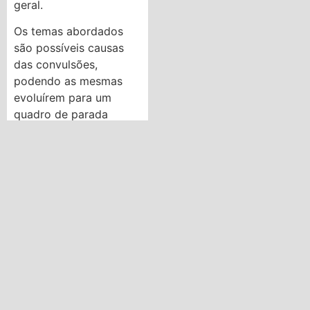
geral.
Os temas abordados
são possíveis causas
das convulsões,
podendo as mesmas
evoluírem para um
quadro de parada
cardiorrespiratória. A
forma correta aplicada
pode garantir um
salvaguardo importante
para o paciente, sem
receber os primeiros
socorros, perde a cada
um minuto o
equivalente a 10% de
chance de
sobrevivência.