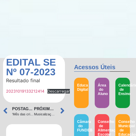
EDITAL SE
Acessos Úteis
Nº 07-2023
Resultado final
Educa
Área
Calendári
Digital
do
de
20231019133212414
Descarregar
Aluno
Ensino
POSTAGEM ANTERIOR
PRÓXIMA POSTAGEM
‘Mês das crianças’
Musicalização infantil
Câmara
Conselho
Conselho
do
de
Municipal
FUNDEB
Alimentação
de
Escolar
Educação​