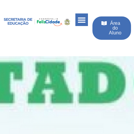
Área
do
Aluno