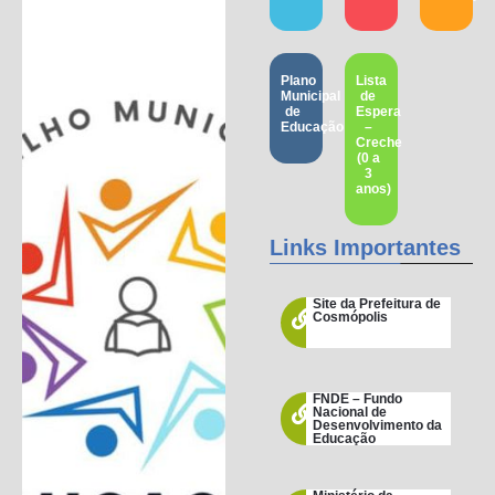
Plano
Lista
Municipal
de
de
Espera
Educação
–
Creche
(0 a
3
anos)
Links Importantes
Site da Prefeitura de
Cosmópolis
FNDE – Fundo
Nacional de
Desenvolvimento da
Educação