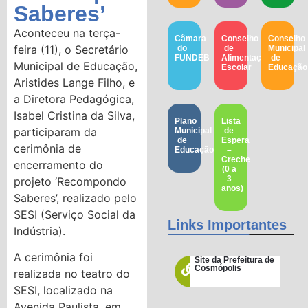
Saberes’
Aconteceu na terça-
Câmara
Conselho
Conselho
feira (11), o Secretário
do
de
Municipal
FUNDEB
Alimentação
de
Municipal de Educação,
Escolar
Educação​
Aristides Lange Filho, e
a Diretora Pedagógica,
Isabel Cristina da Silva,
Plano
Lista
participaram da
Municipal
de
de
Espera
cerimônia de
Educação
–
Creche
encerramento do
(0 a
3
projeto ‘Recompondo
anos)
Saberes’, realizado pelo
SESI (Serviço Social da
Links Importantes
Indústria).
A cerimônia foi
Site da Prefeitura de
Cosmópolis
realizada no teatro do
SESI, localizado na
Avenida Paulista, em