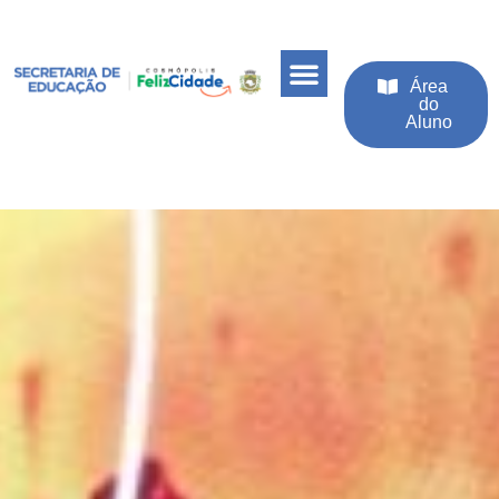
Área
do
Aluno