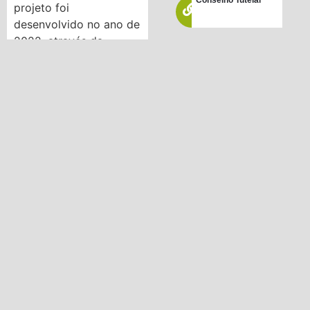
projeto foi
desenvolvido no ano de
2022, através da
Secretaria Municipal de
Leis / Decretos e
Resoluções
Educação e gestores
da Rede Municipal de
Ensino, com o intuito
PNLD 2019
de auxiliar as equipes
escolares nos
desenvolvimentos das
habilidades de língua
portuguesa e
matemática, que
ficaram defasadas
durante o período da
pandemia.
POSTAGEM ANTERIOR
PRÓXIMA POSTAGEM
Programas de inclusão de alunos com necessidades especiais são reforçados na Rede Municipal
Palestras e capacitação marcam os preparativos de volta às aulas na Rede Municipal