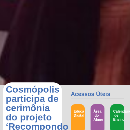
Cosmópolis
Acessos Úteis
participa de
cerimônia
Educa
Área
Calendári
do projeto
Digital
do
de
Aluno
Ensino
‘Recompondo