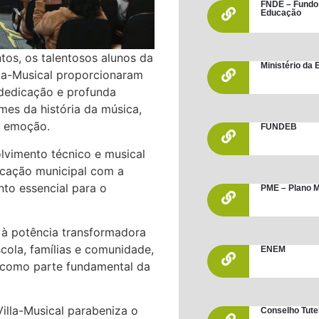
FNDE – Fundo
Educação
tos, os talentosos alunos da
Ministério da
lla-Musical proporcionaram
 dedicação e profunda
mes da história da música,
e emoção.
FUNDEB
vimento técnico e musical
cação municipal com a
nto essencial para o
PME – Plano M
e à potência transformadora
scola, famílias e comunidade,
ENEM
a como parte fundamental da
Villa-Musical parabeniza o
Conselho Tute