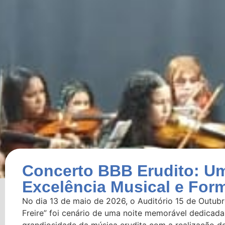
Concerto BBB Erudito: Um
Excelência Musical e For
No dia 13 de maio de 2026, o Auditório 15 de Outu
Freire” foi cenário de uma noite memorável dedicada 
grandiosidade da música erudita com a realização d