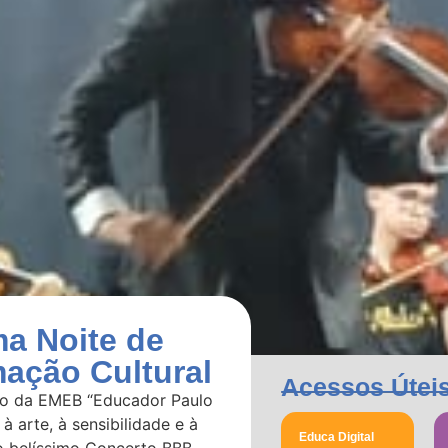
a Noite de
mação Cultural
Acessos Útei
bro da EMEB “Educador Paulo
à arte, à sensibilidade e à
Educa Digital
o belíssimo Concerto BBB