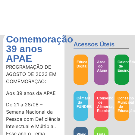
Comemoração
Acessos Úteis
39 anos
APAE
Educa
Área
Calendári
PROGRAMAÇÃO DE
Digital
do
de
Aluno
Ensino
AGOSTO DE 2023 EM
COMEMORAÇÃO:
Aos 39 anos da APAE
Câmara
Conselho
Conselho
do
de
Municipal
De 21 a 28/08 –
FUNDEB
Alimentação
de
Semana Nacional da
Escolar
Educação​
Pessoa com Deficiência
Intelectual e Múltipla..
Esse ano o Tema
Plano
Lista