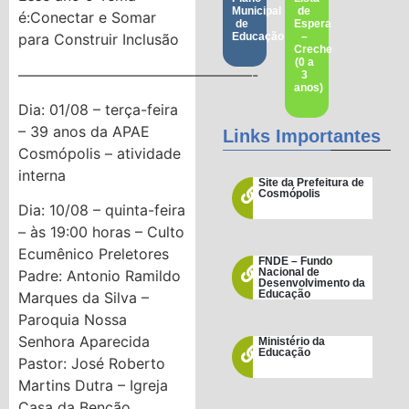
Municipal
de
é:Conectar e Somar
de
Espera
para Construir Inclusão
Educação
–
Creche
(0 a
————————————————-
3
anos)
Dia: 01/08 – terça-feira
– 39 anos da APAE
Links Importantes
Cosmópolis – atividade
interna
Site da Prefeitura de
Cosmópolis
Dia: 10/08 – quinta-feira
– às 19:00 horas – Culto
Ecumênico Preletores
FNDE – Fundo
Nacional de
Padre: Antonio Ramildo
Desenvolvimento da
Educação
Marques da Silva –
Paroquia Nossa
Senhora Aparecida
Ministério da
Educação
Pastor: José Roberto
Martins Dutra – Igreja
Casa da Benção