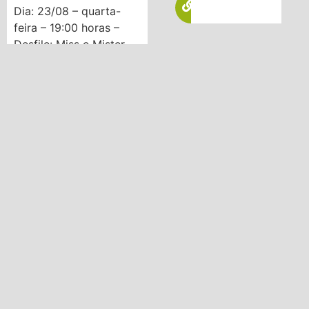
Dia: 23/08 – quarta-
feira – 19:00 horas –
Desfile: Miss e Mister
Simpatia APAE 2023
Todos estão
convidados a
participarem. Acredito
que no máximo,
máximo, 20:30 / 21:00
horas já terminou ou
antes.
Dia: 29/08 -terça-feira
19:30 horas
Apresentação do Villa
musical:
Coral em Libra e Hip
Hop
Convide os amigos e