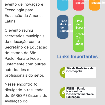
Escolar
Educação​
evento de Inovação e
Tecnologia para
Educação da América
Latina.
Plano
Lista
Municipal
de
de
Espera
O evento reuniu
Educação
–
Creche
secretários municipais
(0 a
da educação com o
3
anos)
Secretário de Educação
do estado de São
Links Importantes
Paulo, Renato Feder,
juntamente com outras
Site da Prefeitura de
autoridades e
Cosmópolis
profissionais do setor.
Nesse encontro foi
FNDE – Fundo
divulgado o resultado
Nacional de
Desenvolvimento da
do SARESP (Sistema de
Educação
Avaliação do