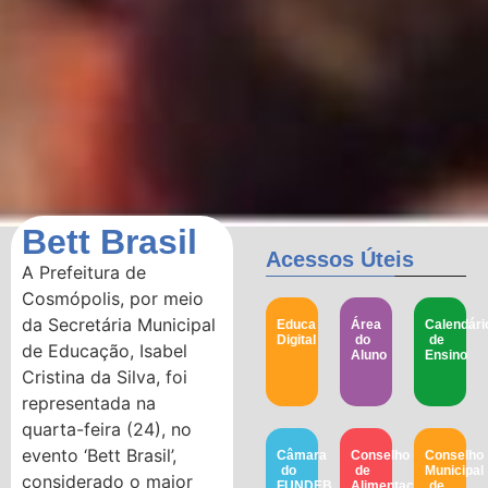
Bett Brasil
Acessos Úteis
A Prefeitura de
Cosmópolis, por meio
da Secretária Municipal
Educa
Área
Calendári
Digital
do
de
de Educação, Isabel
Aluno
Ensino
Cristina da Silva, foi
representada na
quarta-feira (24), no
evento ‘Bett Brasil’,
Câmara
Conselho
Conselho
do
de
Municipal
considerado o maior
FUNDEB
Alimentação
de