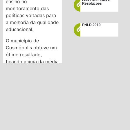
Leis / Decretos e
ensino no
Resoluções
monitoramento das
políticas voltadas para
a melhoria da qualidade
PNLD 2019
educacional.
O município de
Cosmópolis obteve um
ótimo resultado,
ficando acima da média
estadual, 6.31, obtendo
a média de 6.46.
A avaliação é aplicada
anualmente, e em 2024
a previsão é que seja
realizada em novembro.
Cada escola tem uma
meta a ser atingida. O
governo estadual