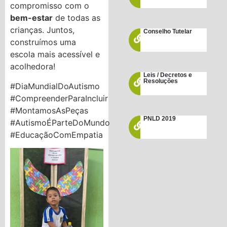
compromisso com o
bem-estar
de todas as
crianças. Juntos,
Conselho Tutelar
construímos uma
escola mais acessível e
acolhedora!
Leis / Decretos e
Resoluções
#DiaMundialDoAutismo
#CompreenderParaIncluir
#MontamosAsPeças
PNLD 2019
#AutismoÉParteDoMundo
#EducaçãoComEmpatia