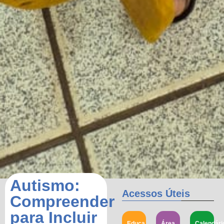
Autismo:
Acessos Úteis
Compreender
para Incluir
Educa
Área
Calendári