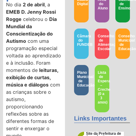
No dia
2 de abril
, a
Digital
do
de
Aluno
Ensino
EMEB D. Jenny Rossi
Rogge
celebrou o
Dia
Mundial da
Conscientização do
Câmara
Conselho
Conselho
Autismo
com uma
do
de
Municipal
FUNDEB
Alimentação
de
programação especial
Escolar
Educação​
voltada ao aprendizado
e à inclusão. Foram
momentos de
leituras,
Plano
Lista
exibição de curtas,
Municipal
de
de
Espera
música e diálogos
com
Educação
–
Creche
as crianças sobre o
(0 a
3
autismo,
anos)
proporcionando
reflexões sobre as
Links Importantes
diferentes formas de
sentir e enxergar o
Site da Prefeitura de
mundo.