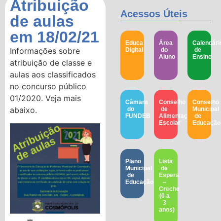
Atribuição
Acessos Úteis
de aulas
em 18/02/21
Educa
Área
Calendári
Informações sobre
Digital
do
de
Aluno
Ensino
atribuição de classe e
aulas aos classificados
no concurso público
01/2020. Veja mais
Câmara
Conselho
Conselho
abaixo.
do
de
Municipal
FUNDEB
Alimentação
de
Escolar
Educação​
Plano
Lista
Municipal
de
de
Espera
Educação
–
Creche
(0 a
3
anos)