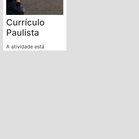
Currículo
Paulista
A atividade está
alinhada ao
Currículo
Paulista
, que reconhece
a importância da
participação da família
no processo educativo
e do
fortalecimento
das relações afetivas
como base para o
desenvolvimento
integral das crianças.
ODS