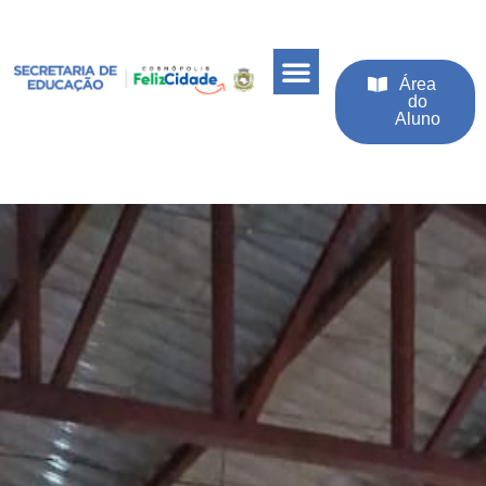
Área
do
Aluno