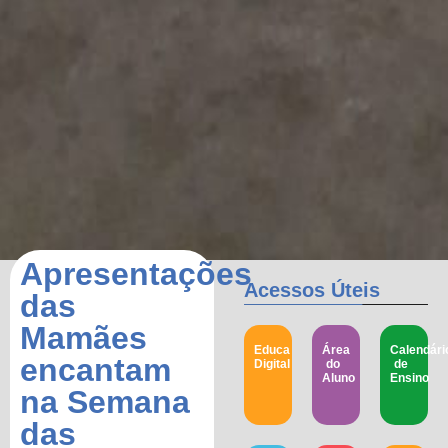
Apresentações
Acessos Úteis
das
Mamães
Educa
Área
Calendári
encantam
Digital
do
de
Aluno
Ensino
na Semana
das