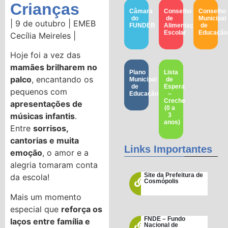
Crianças
Câmara
Conselho
Conselho
do
de
Municipal
| 9 de outubro | EMEB
FUNDEB
Alimentação
de
Escolar
Educação​
Cecília Meireles |
Hoje foi a vez das
mamães brilharem no
Plano
Lista
palco
, encantando os
Municipal
de
de
Espera
pequenos com
Educação
–
Creche
apresentações de
(0 a
músicas infantis
.
3
anos)
Entre
sorrisos,
cantorias e muita
Links Importantes
emoção
, o amor e a
alegria tomaram conta
Site da Prefeitura de
da escola!
Cosmópolis
Mais um momento
especial que
reforça os
FNDE – Fundo
laços entre família e
Nacional de