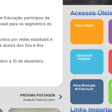
Acessos Útei
de Educação participou da
Brasil para os segmentos do
Educa Digital
ostos por redes estaduais e
os alunos dos 5os e 9os
Câmara do
FUNDEB
mbro a 10 de dezembro.
Plano Municipal
de Educação
PRÓXIMA POSTAGEM
Avaliação Fluência Leitora
Links Importa