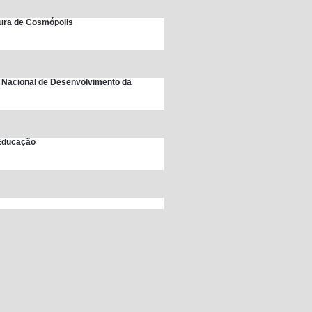
itura de Cosmópolis
 Nacional de Desenvolvimento da
 Educação
unicipal de Educação