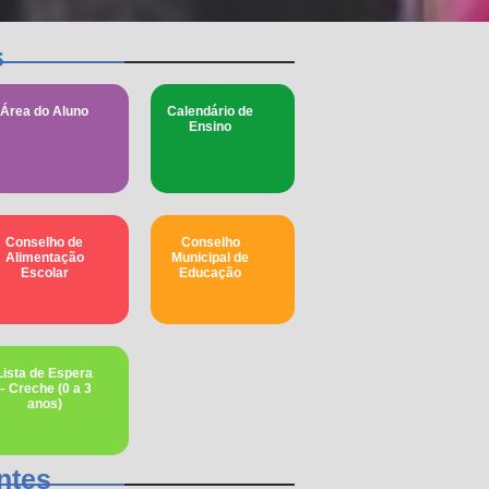
s
Área do Aluno
Calendário de
Ensino
Conselho de
Conselho
Alimentação
Municipal de
Escolar
Educação​
Lista de Espera
– Creche (0 a 3
anos)
ntes