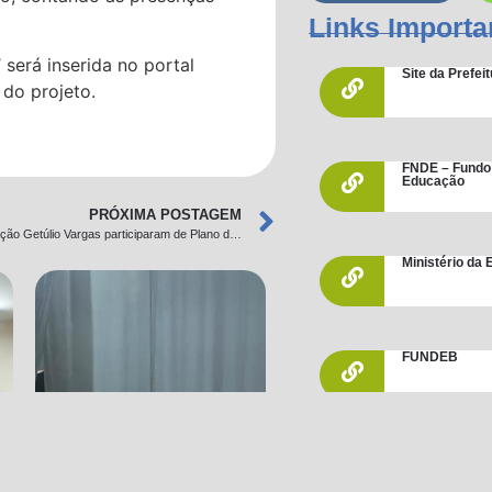
Links Importa
 será inserida no portal
Site da Prefe
 do projeto.
FNDE – Fundo
Educação
PRÓXIMA POSTAGEM
Técnicos da Fundação Getúlio Vargas participaram de Plano da Primeira Infância
Ministério da
FUNDEB
PME – Plano M