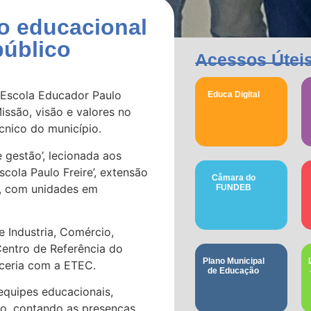
o educacional
público
Acessos Útei
 ‘Escola Educador Paulo
Educa Digital
issão, visão e valores no
écnico do município.
gestão’, lecionada aos
cola Paulo Freire’, extensão
Câmara do
), com unidades em
FUNDEB
e Industria, Comércio,
entro de Referência do
Plano Municipal
ceria com a ETEC.
de Educação
equipes educacionais,
to, contando as presenças