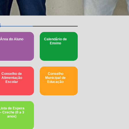
s
Área do Aluno
Calendário de
Ensino
Conselho de
Conselho
Alimentação
Municipal de
Escolar
Educação​
Lista de Espera
– Creche (0 a 3
anos)